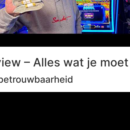
iew – Alles wat je moe
n betrouwbaarheid