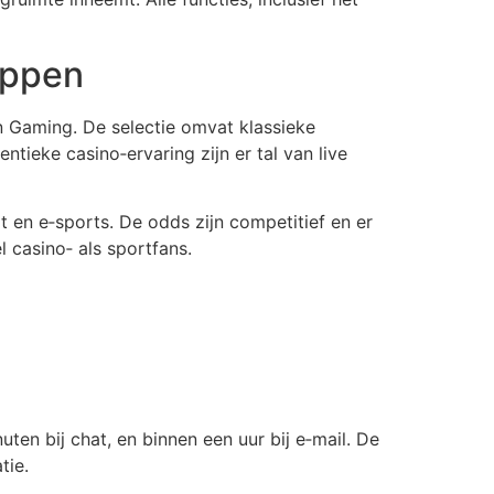
appen
n Gaming. De selectie omvat klassieke
ntieke casino‑ervaring zijn er tal van live
 en e‑sports. De odds zijn competitief en er
 casino‑ als sportfans.
uten bij chat, en binnen een uur bij e‑mail. De
tie.