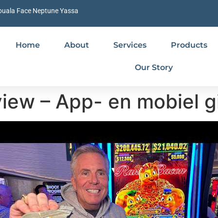
ouala Face Neptune Yassa
Home
About
Services
Products
Our Story
iew – App- en mobiel g