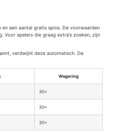
 en een aantal gratis spins. De voorwaarden
 Voor spelers die graag extra’s zoeken, zijn
laimt, verdwijnt deze automatisch. De
g
Wagering
30×
30×
30×