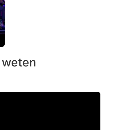
t weten