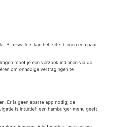
. Bij e‑wallets kan het zelfs binnen een paar
ragen moet je een verzoek indienen via de
fiëren om onnodige vertragingen te
en. Er is geen aparte app nodig; de
vigatie is intuïtief: een hamburger‑menu geeft
uimte inneemt. Alle functies, inclusief het