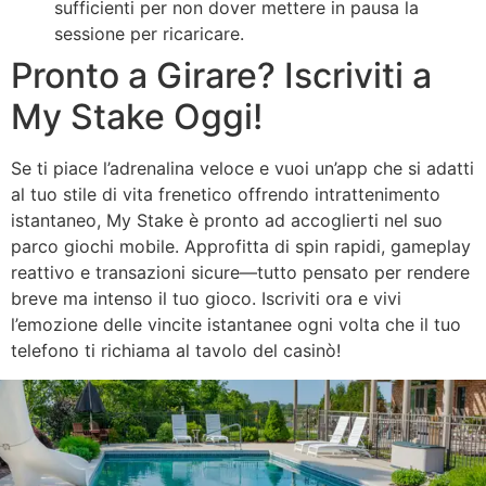
sufficienti per non dover mettere in pausa la
sessione per ricaricare.
Pronto a Girare? Iscriviti a
My Stake Oggi!
Se ti piace l’adrenalina veloce e vuoi un’app che si adatti
al tuo stile di vita frenetico offrendo intrattenimento
istantaneo, My Stake è pronto ad accoglierti nel suo
parco giochi mobile. Approfitta di spin rapidi, gameplay
reattivo e transazioni sicure—tutto pensato per rendere
breve ma intenso il tuo gioco. Iscriviti ora e vivi
l’emozione delle vincite istantanee ogni volta che il tuo
telefono ti richiama al tavolo del casinò!