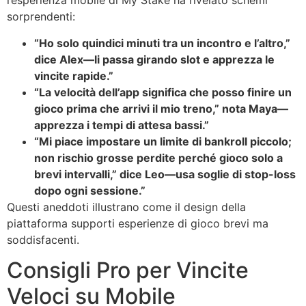
l’esperienza mobile di My Stake ha rivelato schemi
sorprendenti:
“Ho solo quindici minuti tra un incontro e l’altro,”
dice Alex—li passa girando slot e apprezza le
vincite rapide.”
“La velocità dell’app significa che posso finire un
gioco prima che arrivi il mio treno,” nota Maya—
apprezza i tempi di attesa bassi.”
“Mi piace impostare un limite di bankroll piccolo;
non rischio grosse perdite perché gioco solo a
brevi intervalli,” dice Leo—usa soglie di stop-loss
dopo ogni sessione.”
Questi aneddoti illustrano come il design della
piattaforma supporti esperienze di gioco brevi ma
soddisfacenti.
Consigli Pro per Vincite
Veloci su Mobile