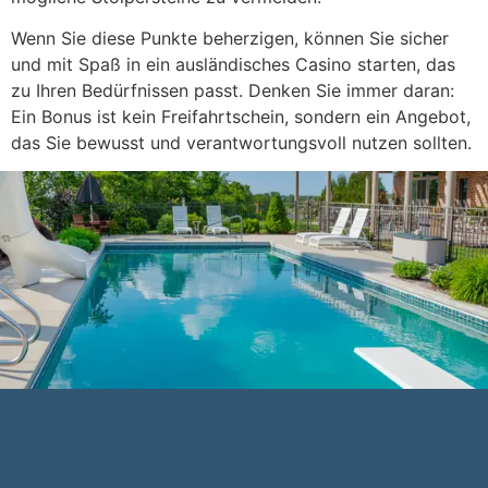
Wenn Sie diese Punkte beherzigen, können Sie sicher
und mit Spaß in ein ausländisches Casino starten, das
zu Ihren Bedürfnissen passt. Denken Sie immer daran:
Ein Bonus ist kein Freifahrtschein, sondern ein Angebot,
das Sie bewusst und verantwortungsvoll nutzen sollten.