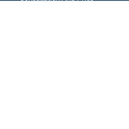
Estimate
Contact Us