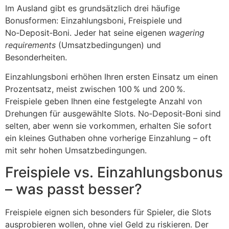
Im Ausland gibt es grundsätzlich drei häufige
Bonusformen: Einzahlungsboni, Freispiele und
No‑Deposit‑Boni. Jeder hat seine eigenen
wagering
requirements
(Umsatzbedingungen) und
Besonderheiten.
Einzahlungsboni erhöhen Ihren ersten Einsatz um einen
Prozentsatz, meist zwischen 100 % und 200 %.
Freispiele geben Ihnen eine festgelegte Anzahl von
Drehungen für ausgewählte Slots. No‑Deposit‑Boni sind
selten, aber wenn sie vorkommen, erhalten Sie sofort
ein kleines Guthaben ohne vorherige Einzahlung – oft
mit sehr hohen Umsatzbedingungen.
Freispiele vs. Einzahlungsbonus
– was passt besser?
Freispiele eignen sich besonders für Spieler, die Slots
ausprobieren wollen, ohne viel Geld zu riskieren. Der