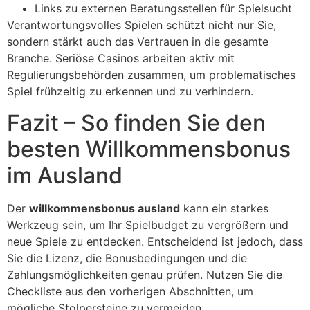
Links zu externen Beratungsstellen für Spielsucht
Verantwortungsvolles Spielen schützt nicht nur Sie,
sondern stärkt auch das Vertrauen in die gesamte
Branche. Seriöse Casinos arbeiten aktiv mit
Regulierungsbehörden zusammen, um problematisches
Spiel frühzeitig zu erkennen und zu verhindern.
Fazit – So finden Sie den
besten Willkommensbonus
im Ausland
Der
willkommensbonus ausland
kann ein starkes
Werkzeug sein, um Ihr Spielbudget zu vergrößern und
neue Spiele zu entdecken. Entscheidend ist jedoch, dass
Sie die Lizenz, die Bonusbedingungen und die
Zahlungsmöglichkeiten genau prüfen. Nutzen Sie die
Checkliste aus den vorherigen Abschnitten, um
mögliche Stolpersteine zu vermeiden.