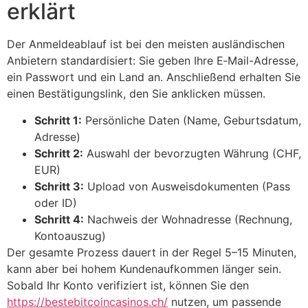
erklärt
Der Anmeldeablauf ist bei den meisten ausländischen
Anbietern standardisiert: Sie geben Ihre E‑Mail-Adresse,
ein Passwort und ein Land an. Anschließend erhalten Sie
einen Bestätigungslink, den Sie anklicken müssen.
Schritt 1:
Persönliche Daten (Name, Geburtsdatum,
Adresse)
Schritt 2:
Auswahl der bevorzugten Währung (CHF,
EUR)
Schritt 3:
Upload von Ausweisdokumenten (Pass
oder ID)
Schritt 4:
Nachweis der Wohnadresse (Rechnung,
Kontoauszug)
Der gesamte Prozess dauert in der Regel 5–15 Minuten,
kann aber bei hohem Kundenaufkommen länger sein.
Sobald Ihr Konto verifiziert ist, können Sie den
https://bestebitcoincasinos.ch/
nutzen, um passende