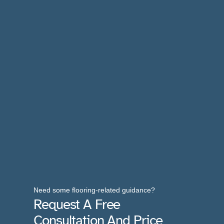
Need some flooring-related guidance?
Request A Free
Consultation And Price