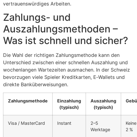
vertrauenswürdiges Arbeiten.
Zahlungs- und
Auszahlungsmethoden –
Was ist schnell und sicher?
Die Wahl der richtigen Zahlungsmethode kann den
Unterschied zwischen einer schnellen Auszahlung und
wochenlangen Wartezeiten ausmachen. In der Schweiz
bevorzugen viele Spieler Kreditkarten, E‑Wallets und
direkte Banküberweisungen.
Zahlungsmethode
Einzahlung
Auszahlung
Gebü
(typisch)
(typisch)
Visa / MasterCard
Instant
2–5
Keine
Werktage
2 %