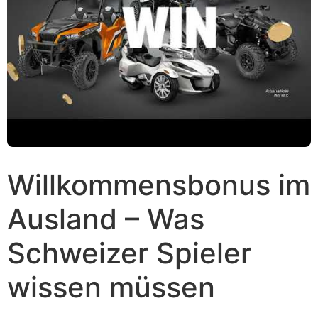
Willkommensbonus im
Ausland – Was
Schweizer Spieler
wissen müssen