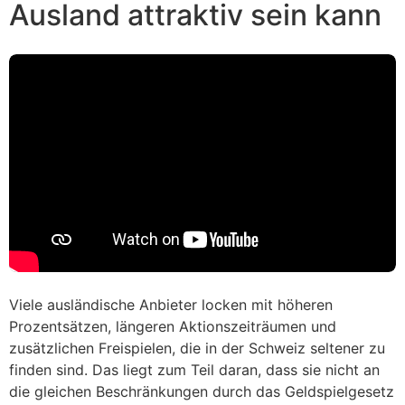
Ausland attraktiv sein kann
Viele ausländische Anbieter locken mit höheren
Prozentsätzen, längeren Aktionszeiträumen und
zusätzlichen Freispielen, die in der Schweiz seltener zu
finden sind. Das liegt zum Teil daran, dass sie nicht an
die gleichen Beschränkungen durch das Geldspielgesetz