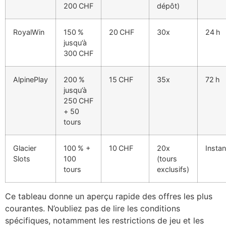
200 CHF
dépôt)
RoyalWin
150 %
20 CHF
30x
24 h
jusqu’à
300 CHF
AlpinePlay
200 %
15 CHF
35x
72 h
jusqu’à
250 CHF
+ 50
tours
Glacier
100 % +
10 CHF
20x
Insta
Slots
100
(tours
tours
exclusifs)
Ce tableau donne un aperçu rapide des offres les plus
courantes. N’oubliez pas de lire les conditions
spécifiques, notamment les restrictions de jeu et les