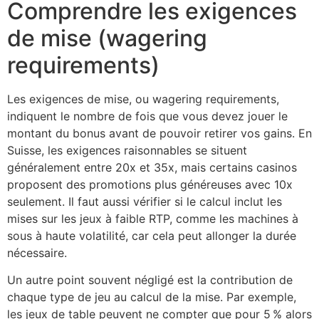
Comprendre les exigences
de mise (wagering
requirements)
Les exigences de mise, ou wagering requirements,
indiquent le nombre de fois que vous devez jouer le
montant du bonus avant de pouvoir retirer vos gains. En
Suisse, les exigences raisonnables se situent
généralement entre 20x et 35x, mais certains casinos
proposent des promotions plus généreuses avec 10x
seulement. Il faut aussi vérifier si le calcul inclut les
mises sur les jeux à faible RTP, comme les machines à
sous à haute volatilité, car cela peut allonger la durée
nécessaire.
Un autre point souvent négligé est la contribution de
chaque type de jeu au calcul de la mise. Par exemple,
les jeux de table peuvent ne compter que pour 5 % alors