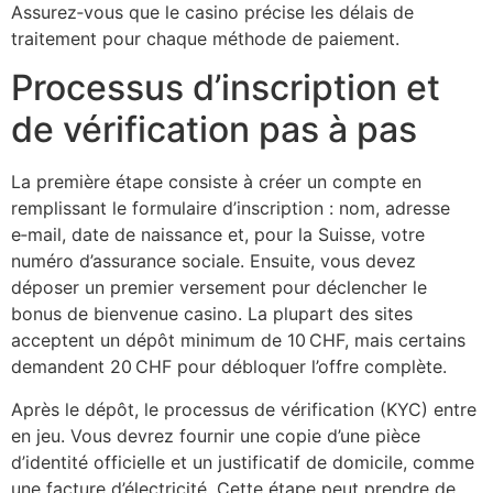
Assurez‑vous que le casino précise les délais de
traitement pour chaque méthode de paiement.
Processus d’inscription et
de vérification pas à pas
La première étape consiste à créer un compte en
remplissant le formulaire d’inscription : nom, adresse
e‑mail, date de naissance et, pour la Suisse, votre
numéro d’assurance sociale. Ensuite, vous devez
déposer un premier versement pour déclencher le
bonus de bienvenue casino. La plupart des sites
acceptent un dépôt minimum de 10 CHF, mais certains
demandent 20 CHF pour débloquer l’offre complète.
Après le dépôt, le processus de vérification (KYC) entre
en jeu. Vous devrez fournir une copie d’une pièce
d’identité officielle et un justificatif de domicile, comme
une facture d’électricité. Cette étape peut prendre de