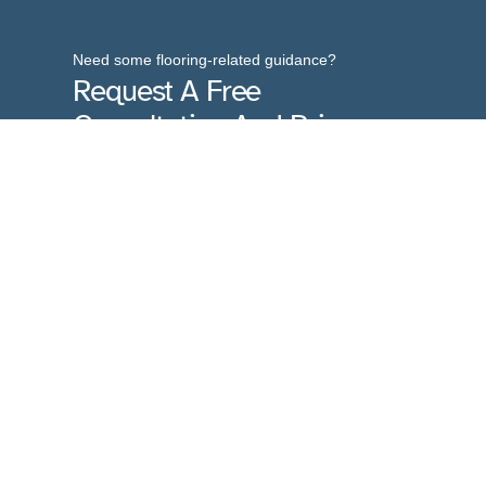
Need some flooring-related guidance?
Request A Free
Consultation And Price
Estimate
Contact Us