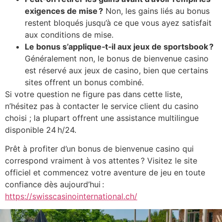
exigences de mise ?
Non, les gains liés au bonus
restent bloqués jusqu’à ce que vous ayez satisfait
aux conditions de mise.
Le bonus s’applique‑t‑il aux jeux de sportsbook ?
Généralement non, le bonus de bienvenue casino
est réservé aux jeux de casino, bien que certains
sites offrent un bonus combiné.
Si votre question ne figure pas dans cette liste,
n’hésitez pas à contacter le service client du casino
choisi ; la plupart offrent une assistance multilingue
disponible 24 h/24.
Prêt à profiter d’un bonus de bienvenue casino qui
correspond vraiment à vos attentes ? Visitez le site
officiel et commencez votre aventure de jeu en toute
confiance dès aujourd’hui :
https://swisscasinointernational.ch/