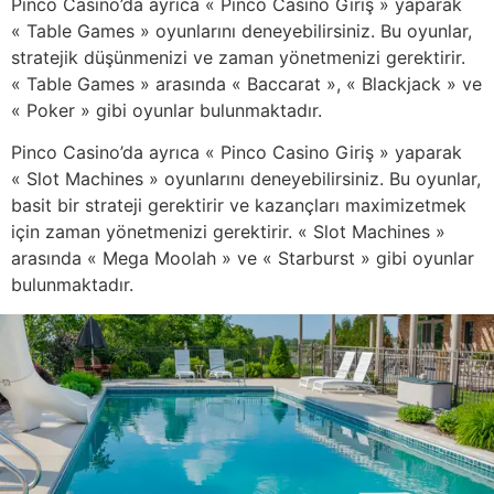
Pinco Casino’da ayrıca « Pinco Casino Giriş » yaparak
« Table Games » oyunlarını deneyebilirsiniz. Bu oyunlar,
stratejik düşünmenizi ve zaman yönetmenizi gerektirir.
« Table Games » arasında « Baccarat », « Blackjack » ve
« Poker » gibi oyunlar bulunmaktadır.
Pinco Casino’da ayrıca « Pinco Casino Giriş » yaparak
« Slot Machines » oyunlarını deneyebilirsiniz. Bu oyunlar,
basit bir strateji gerektirir ve kazançları maximizetmek
için zaman yönetmenizi gerektirir. « Slot Machines »
arasında « Mega Moolah » ve « Starburst » gibi oyunlar
bulunmaktadır.