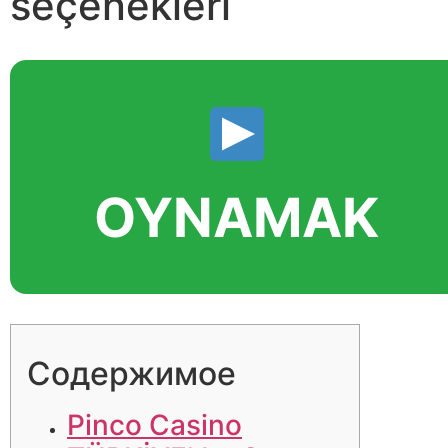
seçenekleri
OYNAMAK
Содержимое
Pinco Casino