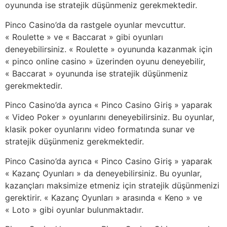
oyununda ise stratejik düşünmeniz gerekmektedir.
Pinco Casino’da da rastgele oyunlar mevcuttur.
« Roulette » ve « Baccarat » gibi oyunları
deneyebilirsiniz. « Roulette » oyununda kazanmak için
« pinco online casino » üzerinden oyunu deneyebilir,
« Baccarat » oyununda ise stratejik düşünmeniz
gerekmektedir.
Pinco Casino’da ayrıca « Pinco Casino Giriş » yaparak
« Video Poker » oyunlarını deneyebilirsiniz. Bu oyunlar,
klasik poker oyunlarını video formatında sunar ve
stratejik düşünmeniz gerekmektedir.
Pinco Casino’da ayrıca « Pinco Casino Giriş » yaparak
« Kazanç Oyunları » da deneyebilirsiniz. Bu oyunlar,
kazançları maksimize etmeniz için stratejik düşünmenizi
gerektirir. « Kazanç Oyunları » arasında « Keno » ve
« Loto » gibi oyunlar bulunmaktadır.