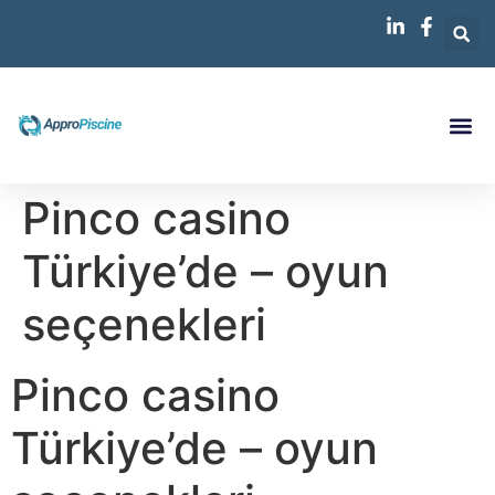
Pinco casino
Türkiye’de – oyun
seçenekleri
Pinco casino
Türkiye’de – oyun