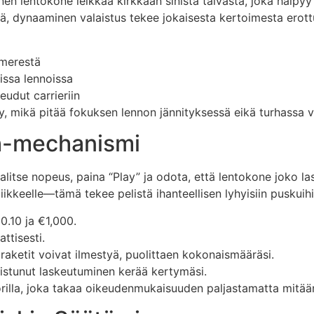
en lentokone leikkaa kirkkaan sinistä taivasta, joka häipyy
ää, dynaaminen valaistus tekee jokaisesta kertoimesta erot
 merestä
issa lennoissa
eudut carrieriin
ty, mikä pitää fokuksen lennon jännityksessä eikä turhassa 
sh-mechanismi
litse nopeus, paina “Play” ja odota, että lentokone joko lask
liikkeelle—tämä tekee pelistä ihanteellisen lyhyisiin puskuihi
0.10 ja €1,000.
tisesti.
raketit voivat ilmestyä, puolittaen kokonaismääräsi.
istunut laskeutuminen kerää kertymäsi.
illa, joka takaa oikeudenmukaisuuden paljastamatta mitää