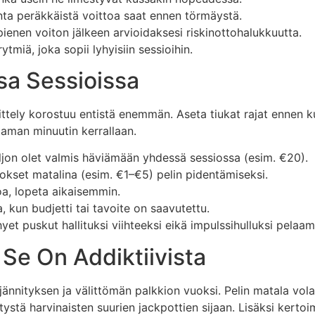
ta peräkkäistä voittoa saat ennen törmäystä.
pienen voiton jälkeen arvioidaksesi riskinottohalukkuutta.
miä, joka sopii lyhyisiin sessioihin.
sa Sessioissa
ittely korostuu entistä enemmän. Aseta tiukat rajat ennen kui
taman minuutin kerrallaan.
ljon olet valmis häviämään yhdessä sessiossa (esim. €20).
kset matalina (esim. €1–€5) pelin pidentämiseksi.
a, lopeta aikaisemmin.
 kun budjetti tai tavoite on saavutettu.
t puskut hallituksi viihteeksi eikä impulssihulluksi pelaam
Se On Addiktiivista
ännityksen ja välittömän palkkion vuoksi. Pelin matala vola
tystä harvinaisten suurien jackpottien sijaan. Lisäksi kertoim