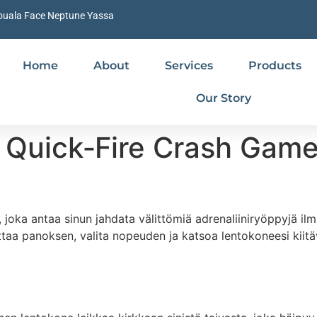
ouala Face Neptune Yassa
Home
About
Services
Products
Our Story
e Quick‑Fire Crash Gam
oka antaa sinun jahdata välittömiä adrenaliiniryöppyjä ilma
ettaa panoksen, valita nopeuden ja katsoa lentokoneesi kiit