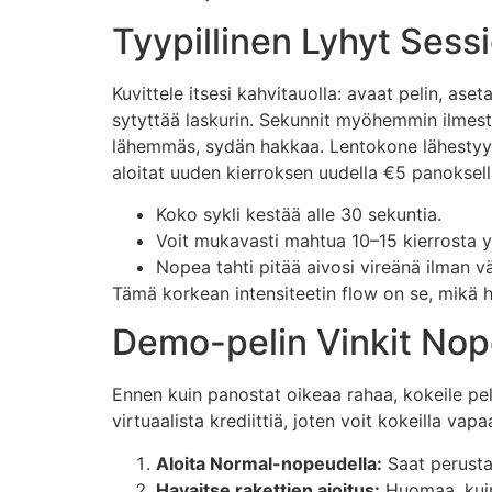
Tyypillinen Lyhyt Sess
Kuvittele itsesi kahvitauolla: avaat pelin, as
sytyttää laskurin. Sekunnit myöhemmin ilmes
lähemmäs, sydän hakkaa. Lentokone lähestyy ca
aloitat uuden kierroksen uudella €5 panoksell
Koko sykli kestää alle 30 sekuntia.
Voit mukavasti mahtua 10–15 kierrosta 
Nopea tahti pitää aivosi vireänä ilman 
Tämä korkean intensiteetin flow on se, mikä h
Demo-pelin Vinkit Nope
Ennen kuin panostat oikeaa rahaa, kokeile p
virtuaalista krediittiä, joten voit kokeilla vapaa
Aloita Normal-nopeudella:
Saat perusta
Havaitse rakettien ajoitus:
Huomaa, kuin