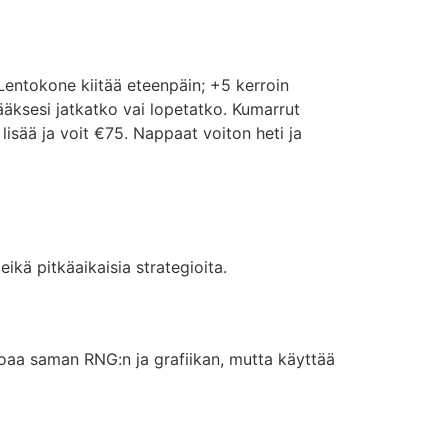
 Lentokone kiitää eteenpäin; +5 kerroin
ksesi jatkatko vai lopetatko. Kumarrut
isää ja voit €75. Nappaat voiton heti ja
ikä pitkäaikaisia strategioita.
oaa saman RNG:n ja grafiikan, mutta käyttää