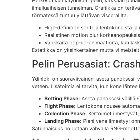
Hetkestä kun käynnistät pelin, kirkkaan punain
ilmailuaiheisen tunnelman. Grafiikka on teräv
törmätessä tuntuu yllättävän visceralilta.
High‑definition spritejä lentokoneista ja
Realistinen motion blur korkeanopeuksis
Värikkäitä pop‑up-animaatioita, kun lask
Estetiikka on yksinkertainen mutta viimeistel
Pelin Perusasiat: Cra
Ydinloki on suoraviivainen: aseta panoksesi, va
veteen. Lisätoimia ei tarvita, kun kone lähtee 
Betting Phase:
Aseta panoksesi välillä €
Flight Phase:
Lentokone nousee automaat
Collection Phase:
Kertoimet ilmestyvät; 
Landing Phase:
Pieni vene ilmestyy; onn
Satunnaisuus hoidetaan vahvalla RNG-moottor