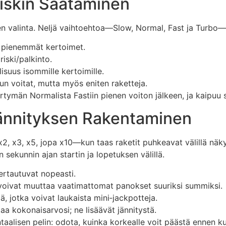
Riskin Säätäminen
n valinta. Neljä vaihtoehtoa—Slow, Normal, Fast ja Turbo—m
, pienemmät kertoimet.
iski/palkinto.
isuus isommille kertoimille.
kun voitat, mutta myös eniten raketteja.
siirtymän Normalista Fastiin pienen voiton jälkeen, ja kaipu
 Jännityksen Rakentaminen
2, x3, x5, jopa x10—kun taas raketit puhkeavat välillä näk
sekunnin ajan startin ja lopetuksen välillä.
kertautuvat nopeasti.
 voivat muuttaa vaatimattomat panokset suuriksi summiksi.
ä, jotka voivat laukaista mini‑jackpotteja.
a kokonaisarvosi; ne lisäävät jännitystä.
aalisen pelin: odota, kuinka korkealle voit päästä ennen kui