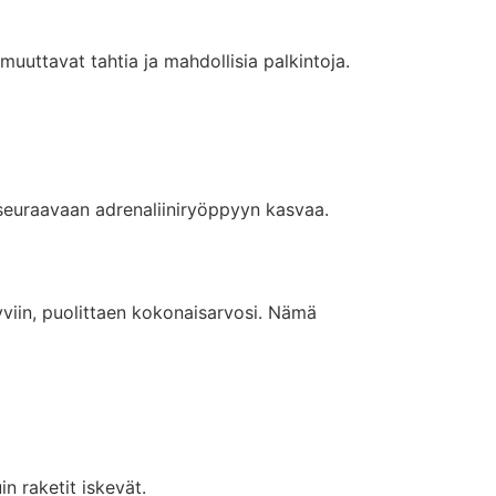
uuttavat tahtia ja mahdollisia palkintoja.
u seuraavaan adrenaliiniryöppyyn kasvaa.
yviin, puolittaen kokonaisarvosi. Nämä
n raketit iskevät.