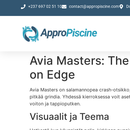
+237 697 02 51 10
contact@appropiscine.com
D
Avia Masters: Th
on Edge
Avia Masters on salamannopea crash-otsikko, j
pitkää grindia. Yhdessä kierroksessa voit as
voiton ja tappioputken.
Visuaalit ja Teema