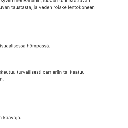
 syviin meriväreihin, luoden tunnistettavan
tuvan taustasta, ja veden roiske lentokoneen
visuaalisessa hömpässä.
eutuu turvallisesti carrieriin tai kaatuu
n.
n kaavoja.