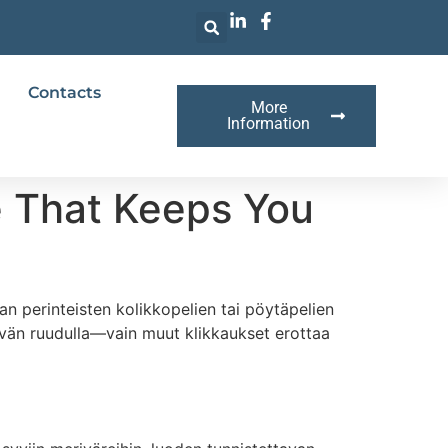
Contacts
More
Information
e That Keeps You
n perinteisten kolikkopelien tai pöytäpelien
ävän ruudulla—vain muut klikkaukset erottaa