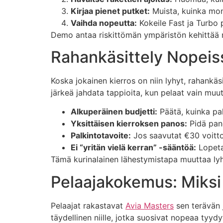
Kirjaa pienet putket:
Muista, kuinka mon
Vaihda nopeutta:
Kokeile Fast ja Turbo 
Demo antaa riskittömän ympäristön kehittää ryt
Rahankäsittely Nopeis
Koska jokainen kierros on niin lyhyt, rahankäs
järkeä jahdata tappioita, kun pelaat vain muu
Alkuperäinen budjetti:
Päätä, kuinka pa
Yksittäisen kierroksen panos:
Pidä pano
Palkintotavoite:
Jos saavutat €30 voitto
Ei “yritän vielä kerran” -sääntöä:
Lopeta,
Tämä kurinalainen lähestymistapa muuttaa lyhye
Pelaajakokemus: Miksi 
Pelaajat rakastavat
Avia Masters
sen terävän j
täydellinen niille, jotka suosivat nopeaa tyydy