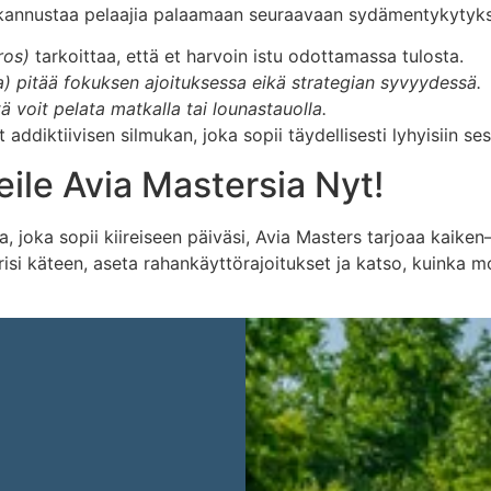
 kannustaa pelaajia palaamaan seuraavaan sydämentykytyk
ros)
tarkoittaa, että et harvoin istu odottamassa tulosta.
) pitää fokuksen ajoituksessa eikä strategian syvyydessä.
ä voit pelata matkalla tai lounastauolla.
addiktiivisen silmukan, joka sopii täydellisesti lyhyisiin ses
ile Avia Mastersia Nyt!
, joka sopii kiireiseen päiväsi, Avia Masters tarjoaa kaike
pärisi käteen, aseta rahankäyttörajoitukset ja katso, kuinka 