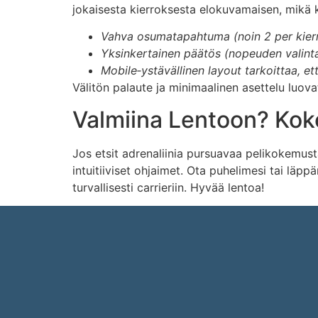
jokaisesta kierroksesta elokuvamaisen, mikä
Vahva osumatapahtuma (noin 2 per kier
Yksinkertainen päätös (nopeuden valinta
Mobile‑ystävällinen layout tarkoittaa, ett
Välitön palaute ja minimaalinen asettelu luovat 
Valmiina Lentoon? Koke
Jos etsit adrenaliinia pursuavaa pelikokemusta
intuitiiviset ohjaimet. Ota puhelimesi tai läp
turvallisesti carrieriin. Hyvää lentoa!