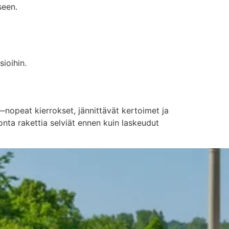
seen.
sioihin.
n—nopeat kierrokset, jännittävät kertoimet ja
monta rakettia selviät ennen kuin laskeudut