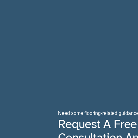
Need some flooring-related guidanc
Request A Free
Consultation A