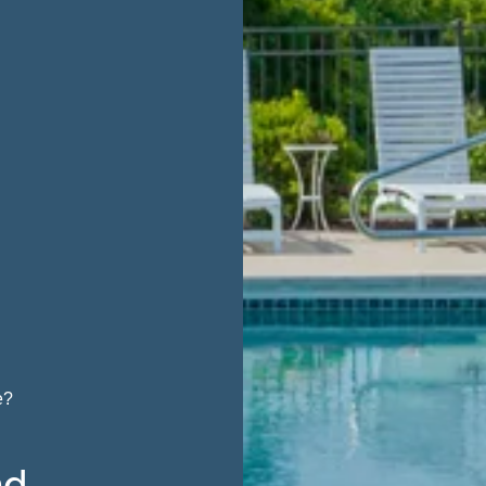
e?
nd