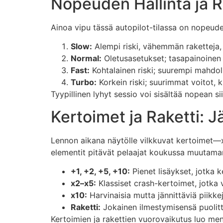
Nopeuden Hallinta ja 
Ainoa vipu tässä autopilot-tilassa on nopeude
Slow:
Alempi riski, vähemmän raketteja
Normal:
Oletusasetukset; tasapainoinen r
Fast:
Kohtalainen riski; suurempi mahdoll
Turbo:
Korkein riski; suurimmat voitot, 
Tyypillinen lyhyt sessio voi sisältää nopean 
Kertoimet ja Raketti:
Lennon aikana näytölle vilkkuvat kertoimet—x
elementit pitävät pelaajat koukussa muutaman 
+1, +2, +5, +10:
Pienet lisäykset, jotka 
x2–x5:
Klassiset crash-kertoimet, jotka
x10:
Harvinaisia mutta jännittäviä piikkej
Raketti:
Jokainen ilmestymisensä puolitta
Kertoimien ja rakettien vuorovaikutus luo ment