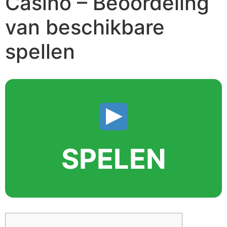
Casino – Beoordeling
van beschikbare
spellen
SPELEN