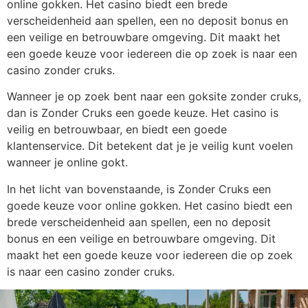
online gokken. Het casino biedt een brede
verscheidenheid aan spellen, een no deposit bonus en
een veilige en betrouwbare omgeving. Dit maakt het
een goede keuze voor iedereen die op zoek is naar een
casino zonder cruks.
Wanneer je op zoek bent naar een goksite zonder cruks,
dan is Zonder Cruks een goede keuze. Het casino is
veilig en betrouwbaar, en biedt een goede
klantenservice. Dit betekent dat je je veilig kunt voelen
wanneer je online gokt.
In het licht van bovenstaande, is Zonder Cruks een
goede keuze voor online gokken. Het casino biedt een
brede verscheidenheid aan spellen, een no deposit
bonus en een veilige en betrouwbare omgeving. Dit
maakt het een goede keuze voor iedereen die op zoek
is naar een casino zonder cruks.