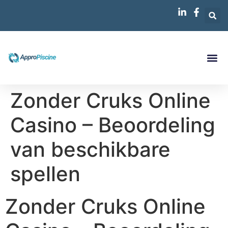
Zonder Cruks Online
Casino – Beoordeling
van beschikbare
spellen
Zonder Cruks Online