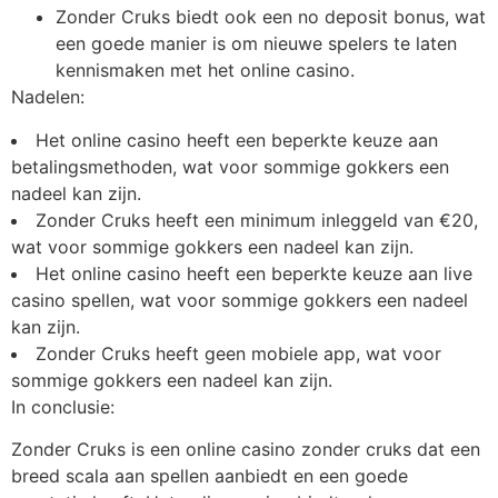
Zonder Cruks biedt ook een no deposit bonus, wat
een goede manier is om nieuwe spelers te laten
kennismaken met het online casino.
Nadelen:
Het online casino heeft een beperkte keuze aan
betalingsmethoden, wat voor sommige gokkers een
nadeel kan zijn.
Zonder Cruks heeft een minimum inleggeld van €20,
wat voor sommige gokkers een nadeel kan zijn.
Het online casino heeft een beperkte keuze aan live
casino spellen, wat voor sommige gokkers een nadeel
kan zijn.
Zonder Cruks heeft geen mobiele app, wat voor
sommige gokkers een nadeel kan zijn.
In conclusie:
Zonder Cruks is een online casino zonder cruks dat een
breed scala aan spellen aanbiedt en een goede