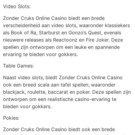
Video Slots:
Zonder Cruks Online Casino biedt een brede
verscheidenheid aan video slots, waaronder klassiekers
als Book of Ra, Starburst en Gonzo’s Quest, evenals
nieuwere releases als Reactoonz en Fire Joker. Deze
spellen zijn ontworpen om een leuke en spannende
ervaring te bieden voor gokkers.
Table Games:
Naast video slots, biedt Zonder Cruks Online Casino
ook een breed scala aan tafel spellen, waaronder
blackjack, roulette, baccarat en poker. Deze spellen zijn
ontworpen om een realistische casino-ervaring te
bieden voor gokkers.
Pokies:
Zonder Cruks Online Casino biedt ook een brede