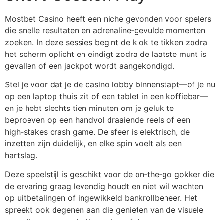
Mostbet Casino heeft een niche gevonden voor spelers
die snelle resultaten en adrenaline‑gevulde momenten
zoeken. In deze sessies begint de klok te tikken zodra
het scherm oplicht en eindigt zodra de laatste munt is
gevallen of een jackpot wordt aangekondigd.
Stel je voor dat je de casino lobby binnenstapt—of je nu
op een laptop thuis zit of een tablet in een koffiebar—
en je hebt slechts tien minuten om je geluk te
beproeven op een handvol draaiende reels of een
high‑stakes crash game. De sfeer is elektrisch, de
inzetten zijn duidelijk, en elke spin voelt als een
hartslag.
Deze speelstijl is geschikt voor de on‑the‑go gokker die
de ervaring graag levendig houdt en niet wil wachten
op uitbetalingen of ingewikkeld bankrollbeheer. Het
spreekt ook degenen aan die genieten van de visuele