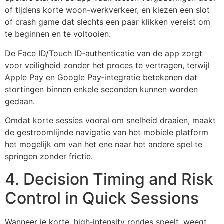
of tijdens korte woon-werkverkeer, en kiezen een slot
of crash game dat slechts een paar klikken vereist om
te beginnen en te voltooien.
De Face ID/Touch ID‑authenticatie van de app zorgt
voor veiligheid zonder het proces te vertragen, terwijl
Apple Pay en Google Pay‑integratie betekenen dat
stortingen binnen enkele seconden kunnen worden
gedaan.
Omdat korte sessies vooral om snelheid draaien, maakt
de gestroomlijnde navigatie van het mobiele platform
het mogelijk om van het ene naar het andere spel te
springen zonder frictie.
4. Decision Timing and Risk
Control in Quick Sessions
Wanneer je korte, high‑intensity rondes speelt, weegt