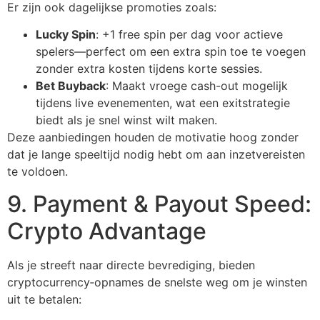
Er zijn ook dagelijkse promoties zoals:
Lucky Spin
: +1 free spin per dag voor actieve
spelers—perfect om een extra spin toe te voegen
zonder extra kosten tijdens korte sessies.
Bet Buyback
: Maakt vroege cash-out mogelijk
tijdens live evenementen, wat een exitstrategie
biedt als je snel winst wilt maken.
Deze aanbiedingen houden de motivatie hoog zonder
dat je lange speeltijd nodig hebt om aan inzetvereisten
te voldoen.
9. Payment & Payout Speed:
Crypto Advantage
Als je streeft naar directe bevrediging, bieden
cryptocurrency‑opnames de snelste weg om je winsten
uit te betalen: