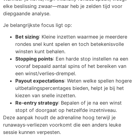
elke beslissing zwaar—maar heb je zelden tijd voor
diepgaande analyse.
Je belangrijkste focus ligt op:
Bet sizing
: Kleine inzetten waarmee je meerdere
rondes snel kunt spelen en toch betekenisvolle
winsten kunt behalen.
Stopping points
: Een harde stop instellen na een
vooraf bepaald aantal spins of het bereiken van
een winst/verlies‑drempel.
Payout expectations
: Weten welke spellen hogere
uitbetalingspercentages bieden, helpt je bij het
kiezen van snelle inzetten.
Re‑entry strategy
: Bepalen of je na een winst
stopt of doorgaat op hetzelfde inzetniveau.
Deze aanpak houdt de adrenaline hoog terwijl je
runaways‑verliezen voorkomt die een anders leuke
sessie kunnen verpesten.