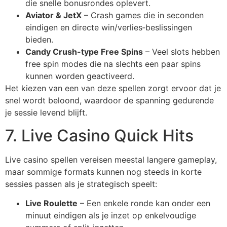
die snelle bonusrondes oplevert.
Aviator & JetX
– Crash games die in seconden
eindigen en directe win/verlies‑beslissingen
bieden.
Candy Crush-type Free Spins
– Veel slots hebben
free spin modes die na slechts een paar spins
kunnen worden geactiveerd.
Het kiezen van een van deze spellen zorgt ervoor dat je
snel wordt beloond, waardoor de spanning gedurende
je sessie levend blijft.
7. Live Casino Quick Hits
Live casino spellen vereisen meestal langere gameplay,
maar sommige formats kunnen nog steeds in korte
sessies passen als je strategisch speelt:
Live Roulette
– Een enkele ronde kan onder een
minuut eindigen als je inzet op enkelvoudige