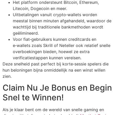
Het platform ondersteunt Bitcoin, Ethereum,
Litecoin, Dogecoin en meer.
Uitbetalingen vanuit crypto‑wallets worden
meestal binnen minuten afgehandeld, waardoor de
wachttijd bij traditionele bankmethoden wordt
geëlimineerd.
Voor fiat‑gebruikers kunnen creditcards en
e‑wallets zoals Skrill of Neteller ook relatief snelle
overboekingen bieden, hoewel ze extra
verificatiestappen kunnen vereisen.
Deze snelheid past perfect bij korte‑sessie spelers die
hun beloningen bijna onmiddellijk na een winst willen
zien.
Claim Nu Je Bonus en Begin
Snel te Winnen!
Als je klaar bent om de wereld van snelle gaming en