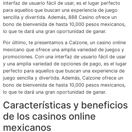
interfaz de usuario fácil de usar, es el lugar perfecto
para aquellos que buscan una experiencia de juego
sencilla y divertida. Además, 888 Casino ofrece un
bono de bienvenida de hasta 10,000 pesos mexicanos,
lo que te dará una gran oportunidad de ganar.
Por último, te presentamos a Calzone, un casino online
mexicano que ofrece una amplia variedad de juegos y
promociones. Con una interfaz de usuario fácil de usar
y una amplia variedad de opciones de pago, es el lugar
perfecto para aquellos que buscan una experiencia de
juego sencilla y divertida. Además, Calzone ofrece un
bono de bienvenida de hasta 10,000 pesos mexicanos,
lo que te dará una gran oportunidad de ganar.
Características y beneficios
de los casinos online
mexicanos