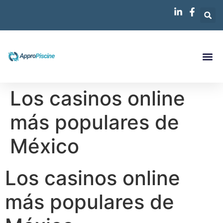
Los casinos online
más populares de
México
Los casinos online
más populares de