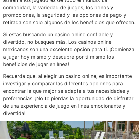
atraen a los jugadores de todo el mundo. La
comodidad, la variedad de juegos, los bonos y
promociones, la seguridad y las opciones de pago y
retirada son solo algunos de los beneficios que ofrecen.
Si estás buscando un casino online confiable y
divertido, no busques más. Los casinos online
mexicanos son una excelente opción para ti. ¡Comienza
a jugar hoy mismo y descubre por ti mismo los
beneficios de jugar en línea!
Recuerda que, al elegir un casino online, es importante
investigar y comparar las diferentes opciones para
encontrar la que mejor se adapte a tus necesidades y
preferencias. ¡No te pierdas la oportunidad de disfrutar
de una experiencia de juego en línea emocionante y
divertida!