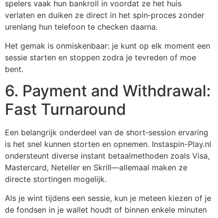
spelers vaak hun bankroll in voordat ze het huis
verlaten en duiken ze direct in het spin‑proces zonder
urenlang hun telefoon te checken daarna.
Het gemak is onmiskenbaar: je kunt op elk moment een
sessie starten en stoppen zodra je tevreden of moe
bent.
6. Payment and Withdrawal:
Fast Turnaround
Een belangrijk onderdeel van de short‑session ervaring
is het snel kunnen storten en opnemen. Instaspin-Play.nl
ondersteunt diverse instant betaalmethoden zoals Visa,
Mastercard, Neteller en Skrill—allemaal maken ze
directe stortingen mogelijk.
Als je wint tijdens een sessie, kun je meteen kiezen of je
de fondsen in je wallet houdt of binnen enkele minuten