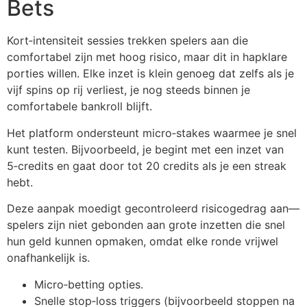
Bets
Kort‑intensiteit sessies trekken spelers aan die
comfortabel zijn met hoog risico, maar dit in hapklare
porties willen. Elke inzet is klein genoeg dat zelfs als je
vijf spins op rij verliest, je nog steeds binnen je
comfortabele bankroll blijft.
Het platform ondersteunt micro‑stakes waarmee je snel
kunt testen. Bijvoorbeeld, je begint met een inzet van
5‑credits en gaat door tot 20 credits als je een streak
hebt.
Deze aanpak moedigt gecontroleerd risicogedrag aan—
spelers zijn niet gebonden aan grote inzetten die snel
hun geld kunnen opmaken, omdat elke ronde vrijwel
onafhankelijk is.
Micro‑betting opties.
Snelle stop‑loss triggers (bijvoorbeeld stoppen na