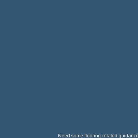
Need some flooring-related guidanc