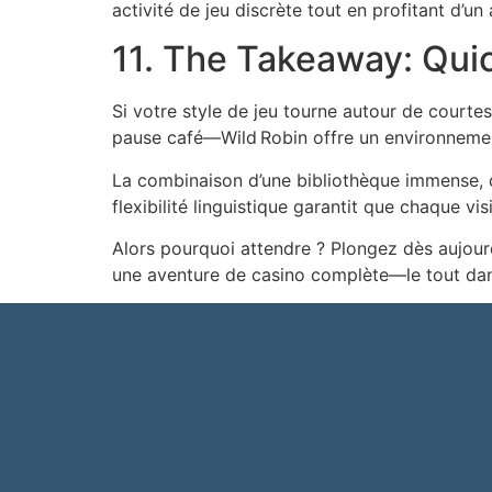
activité de jeu discrète tout en profitant d’u
11. The Takeaway: Qu
Si votre style de jeu tourne autour de courte
pause café—Wild Robin offre un environnemen
La combinaison d’une bibliothèque immense, d’
flexibilité linguistique garantit que chaque vis
Alors pourquoi attendre ? Plongez dès aujourd
une aventure de casino complète—le tout dan