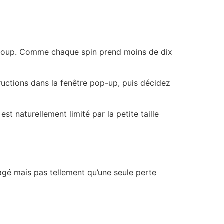
eul coup. Comme chaque spin prend moins de dix
ructions dans la fenêtre pop-up, puis décidez
 naturellement limité par la petite taille
agé mais pas tellement qu’une seule perte