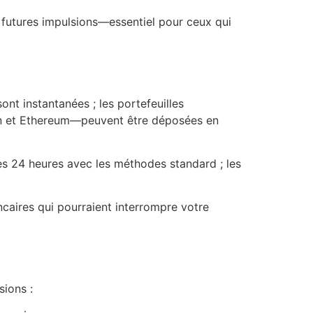
 futures impulsions—essentiel pour ceux qui
nt instantanées ; les portefeuilles
coin et Ethereum—peuvent être déposées en
 les 24 heures avec les méthodes standard ; les
ancaires qui pourraient interrompre votre
sions :