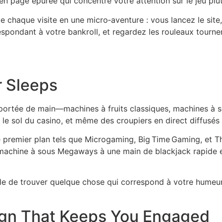
 en page épurée qui concentre votre attention sur le jeu plu
me chaque visite en une micro‑aventure : vous lancez le sit
espondant à votre bankroll, et regardez les rouleaux tourn
r Sleeps
r à portée de main—machines à fruits classiques, machines 
 le sol du casino, et même des croupiers en direct diffusés
e premier plan tels que Microgaming, Big Time Gaming, et T
e machine à sous Megaways à une main de blackjack rapide 
acile de trouver quelque chose qui correspond à votre humeu
ign That Keeps You Engaged