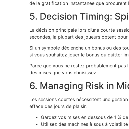
de la gratification instantanée que procurent
5. Decision Timing: Sp
La décision principale lors d’une courte sess
secondes, la plupart des joueurs optent pour “
Si un symbole déclenche un bonus ou des tours
si vous souhaitez jouer le bonus ou quitter 
Parce que vous ne restez probablement pas lon
des mises que vous choisissez.
6. Managing Risk in M
Les sessions courtes nécessitent une gestion 
efface des jours de plaisir.
Gardez vos mises en dessous de 1 % de v
Utilisez des machines à sous à volatilité 