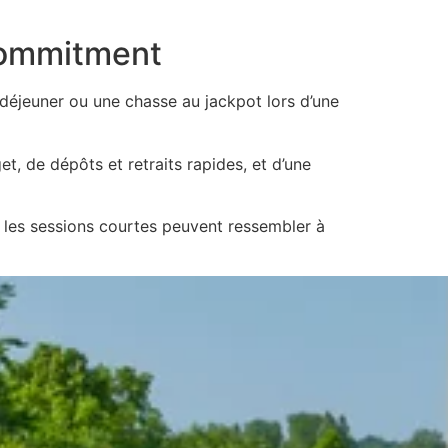
Commitment
 déjeuner ou une chasse au jackpot lors d’une
t, de dépôts et retraits rapides, et d’une
t les sessions courtes peuvent ressembler à