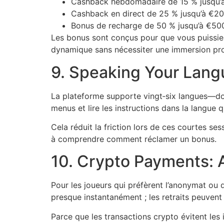
Cashback hebdomadaire de 15 % jusqu’à 
Cashback en direct de 25 % jusqu’à €20
Bonus de recharge de 50 % jusqu’à €500
Les bonus sont conçus pour que vous puissiez
dynamique sans nécessiter une immersion pr
9. Speaking Your Lang
La plateforme supporte vingt‑six langues—dont 
menus et lire les instructions dans la langue 
Cela réduit la friction lors de ces courtes 
à comprendre comment réclamer un bonus.
10. Crypto Payments: 
Pour les joueurs qui préfèrent l’anonymat ou 
presque instantanément ; les retraits peuvent
Parce que les transactions crypto évitent les 