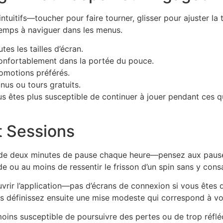
ntuitifs—toucher pour faire tourner, glisser pour ajuster la 
emps à naviguer dans les menus.
es les tailles d’écran.
confortablement dans la portée du pouce.
romotions préférés.
nus ou tours gratuits.
us êtes plus susceptible de continuer à jouer pendant ces 
t Sessions
 de deux minutes de pause chaque heure—pensez aux pause
pide ou au moins de ressentir le frisson d’un spin sans y con
rir l’application—pas d’écrans de connexion si vous êtes
s définissez ensuite une mise modeste qui correspond à vo
ins susceptible de poursuivre des pertes ou de trop réfléchi