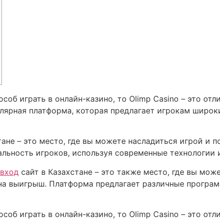
об играть в онлайн-казино, то Olimp Casino – это отл
улярная платформа, которая предлагает игрокам широки
ане – это место, где вы можете насладиться игрой и 
альность игроков, используя современные технологии 
 вход
сайт в Казахстане – это также место, где вы мож
на выигрыш. Платформа предлагает различные програм
об играть в онлайн-казино, то Olimp Casino – это отл