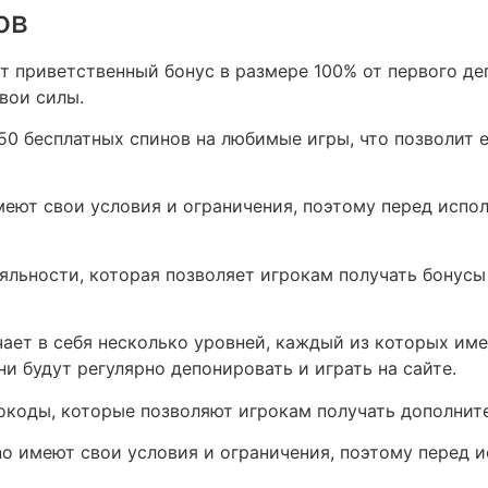
ов
т приветственный бонус в размере 100% от первого де
вои силы.
50 бесплатных спинов на любимые игры, что позволит 
имеют свои условия и ограничения, поэтому перед исп
льности, которая позволяет игрокам получать бонусы 
ает в себя несколько уровней, каждый из которых им
ни будут регулярно депонировать и играть на сайте.
окоды, которые позволяют игрокам получать дополнит
no имеют свои условия и ограничения, поэтому перед 