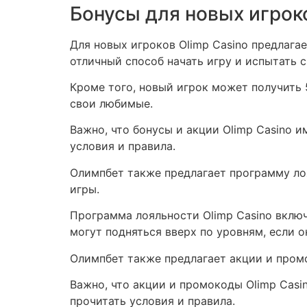
Бонусы для новых игрок
Для новых игроков Olimp Casino предлагае
отличный способ начать игру и испытать с
Кроме того, новый игрок может получить 
свои любимые.
Важно, что бонусы и акции Olimp Casino 
условия и правила.
Олимпбет также предлагает программу лоя
игры.
Программа лояльности Olimp Casino включ
могут подняться вверх по уровням, если о
Олимпбет также предлагает акции и пром
Важно, что акции и промокоды Olimp Casi
прочитать условия и правила.