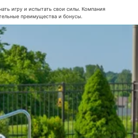
чать игру и испытать свои силы. Компания
тельные преимущества и бонусы.