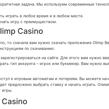
иоритетная задача. Мы используем современные технол
ть играть в любое время и в любом месте.
ачать игру с преимуществом.
limp Casino
ino, то сначала вам нужно скачать приложение Olimp Be
инструкциям по скачиванию.
зарегистрироваться на сайте. Для этого вам нужно вв
рать тип аккаунта – игрок или букмекер. Вам нужно вы
оступ к игровым автоматам и лотереям. Вы можете нач
дет предложено выбрать ставку и начать играть. Олимп
 игры.
 Casino