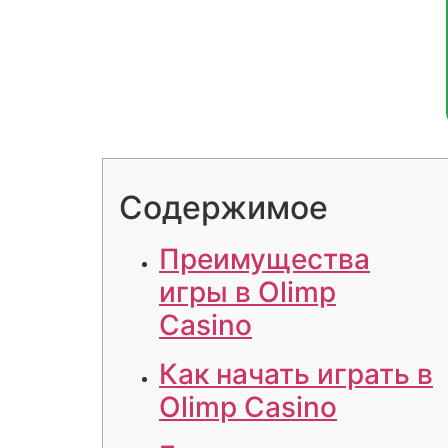
Содержимое
Преимущества
игры в Olimp
Casino
Как начать играть в
Olimp Casino