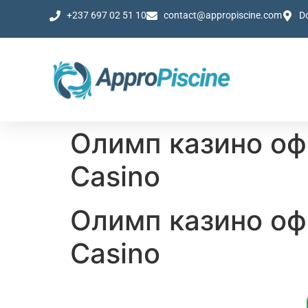
+237 697 02 51 10
contact@appropiscine.com
D
Олимп казино оф
Casino
Олимп казино оф
Casino