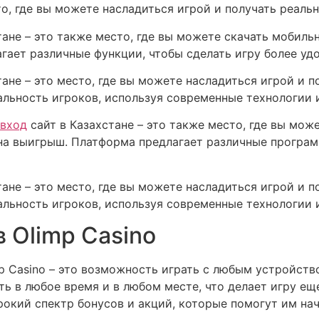
то, где вы можете насладиться игрой и получать реаль
ане – это также место, где вы можете скачать мобиль
гает различные функции, чтобы сделать игру более уд
ане – это место, где вы можете насладиться игрой и 
альность игроков, используя современные технологии 
 вход
сайт в Казахстане – это также место, где вы мож
на выигрыш. Платформа предлагает различные програм
ане – это место, где вы можете насладиться игрой и 
альность игроков, используя современные технологии 
 Olimp Casino
p Casino – это возможность играть с любым устройств
ть в любое время и в любом месте, что делает игру е
ирокий спектр бонусов и акций, которые помогут им на