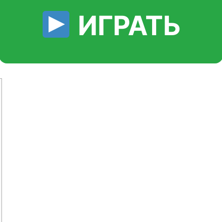
ИГРАТЬ