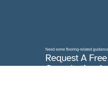
Need some flooring-related guidanc
Request A Free
Consultation A
Price Estimate
Contact Us