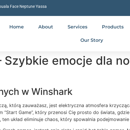
ouala Face Neptune Yassa
Home
About
Services
Products
Our Story
– Szybkie emocje dla 
anych w Winshark
czą, którą zauważasz, jest elektryczna atmosfera krzycząca
 “Start Game”, który przenosi Cię prosto do świata, gdzie 
e, ten układ eliminuje chaos, który spowalnia podejmowanie 