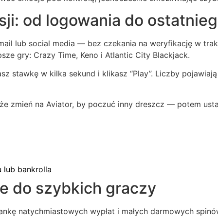
ji: od logowania do ostatnie
il lub social media — bez czekania na weryfikację w trakc
sze gry: Crazy Time, Keno i Atlantic City Blackjack.
tawkę w kilka sekund i klikasz “Play”. Liczby pojawiają s
oże zmień na Aviator, by poczuć inny dreszcz — potem ust
u lub bankrolla
e do szybkich graczy
nkę natychmiastowych wypłat i małych darmowych spinów, k