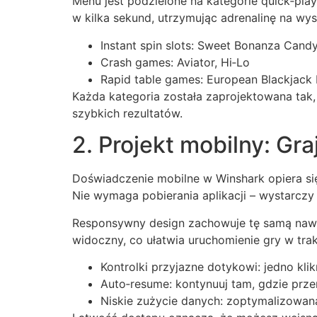
Menu jest podzielone na kategorie quick‑play
w kilka sekund, utrzymując adrenalinę na wys
Instant spin slots: Sweet Bonanza Candy
Crash games: Aviator, Hi‑Lo
Rapid table games: European Blackjack R
Każda kategoria została zaprojektowana tak, 
szybkich rezultatów.
2. Projekt mobilny: Gra
Doświadczenie mobilne w Winshark opiera się
Nie wymaga pobierania aplikacji – wystarczy
Responsywny design zachowuje tę samą nawig
widoczny, co ułatwia uruchomienie gry w tra
Kontrolki przyjazne dotykowi: jedno klik
Auto‑resume: kontynuuj tam, gdzie prze
Niskie zużycie danych: zoptymalizowana