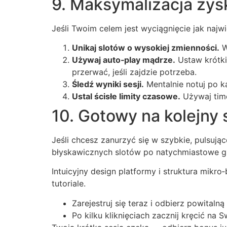
9. Maksymalizacja zy
Jeśli Twoim celem jest wyciągnięcie jak najw
Unikaj slotów o wysokiej zmienności.
W
Używaj auto‑play mądrze.
Ustaw krótkie
przerwać, jeśli zajdzie potrzeba.
Śledź wyniki sesji.
Mentalnie notuj po ka
Ustal ścisłe limity czasowe.
Używaj time
10. Gotowy na kolejny 
Jeśli chcesz zanurzyć się w szybkie, pulsują
błyskawicznych slotów po natychmiastowe gr
Intuicyjny design platformy i struktura mik
tutoriale.
Zarejestruj się teraz i odbierz powital
Po kilku kliknięciach zacznij kręcić n