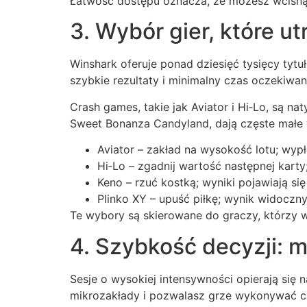
Łatwość dostępu oznacza, że możesz wcisnąć 
3. Wybór gier, które u
Winshark oferuje ponad dziesięć tysięcy tytuł
szybkie rezultaty i minimalny czas oczekiwan
Crash games, takie jak Aviator i Hi‑Lo, są n
Sweet Bonanza Candyland, dają częste małe 
Aviator – zakład na wysokość lotu; wyp
Hi‑Lo – zgadnij wartość następnej kart
Keno – rzuć kostką; wyniki pojawiają si
Plinko XY – upuść piłkę; wynik widoczn
Te wybory są skierowane do graczy, którzy 
4. Szybkość decyzji: m
Sesje o wysokiej intensywności opierają się
mikrozakłady i pozwalasz grze wykonywać c