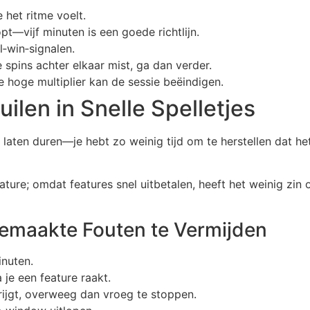
 het ritme voelt.
t—vijf minuten is een goede richtlijn.
l‑win‑signalen.
e spins achter elkaar mist, ga dan verder.
 hoge multiplier kan de sessie beëindigen.
len in Snelle Spelletjes
 laten duren—je hebt zo weinig tijd om te herstellen dat he
ature; omdat features snel uitbetalen, heeft het weinig zi
gemaakte Fouten te Vermijden
inuten.
je een feature raakt.
rijgt, overweeg dan vroeg te stoppen.