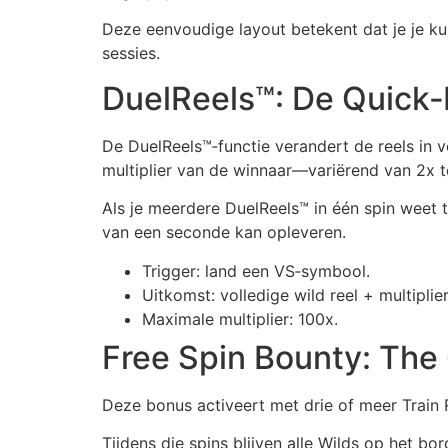
Deze eenvoudige layout betekent dat je je k
sessies.
DuelReels™: De Quick‑
De DuelReels™‑functie verandert de reels in 
multiplier van de winnaar—variërend van 2x
Als je meerdere DuelReels™ in één spin weet t
van een seconde kan opleveren.
Trigger: land een VS‑symbool.
Uitkomst: volledige wild reel + multiplier
Maximale multiplier: 100x.
Free Spin Bounty: The
Deze bonus activeert met drie of meer Train 
Tijdens die spins blijven alle Wilds op het bo