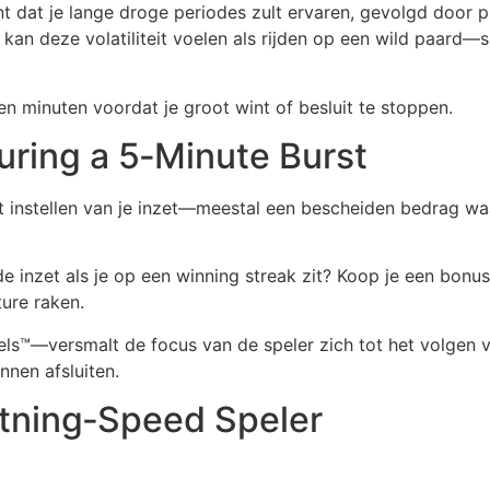
nt dat je lange droge periodes zult ervaren, gevolgd door p
 kan deze volatiliteit voelen als rijden op een wild paard
ien minuten voordat je groot wint of besluit te stoppen.
uring a 5‑Minute Burst
et instellen van je inzet—meestal een bescheiden bedrag wa
de inzet als je op een winning streak zit? Koop je een bonus
ture raken.
™—versmalt de focus van de speler zich tot het volgen van
nnen afsluiten.
htning‑Speed Speler