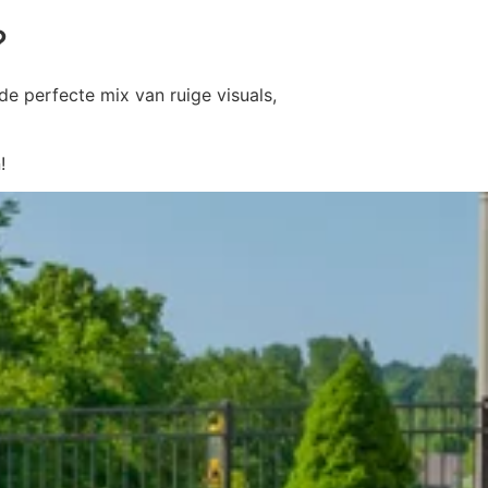
?
e perfecte mix van ruige visuals,
!