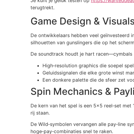
Je kunt je geluk testen op
https://wanteddead
terugtrekt.
Game Design & Visual
De ontwikkelaars hebben veel geïnvesteerd in
silhouetten van gunslingers die op het scherm 
De soundtrack houdt je hart racen—cymbals kn
High‑resolution graphics die soepel spel
Geluidssignalen die elke grote winst ma
Een donkere palette die de sfeer zet voor
Spin Mechanics & Payl
De kern van het spel is een 5×5 reel‑set met
rij staan.
De Wild‑symbolen vervangen alle pay‑line sy
hoge‑pay‑combinaties snel te raken.