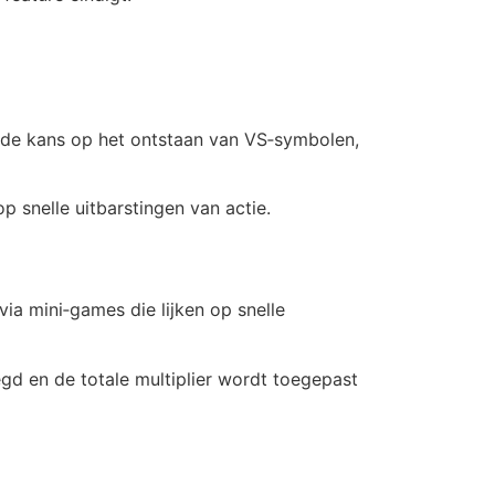
oogde kans op het ontstaan van VS‑symbolen,
p snelle uitbarstingen van actie.
via mini‑games die lijken op snelle
gd en de totale multiplier wordt toegepast