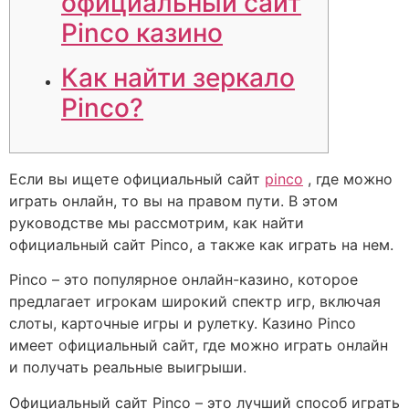
официальный сайт
Pinco казино
Как найти зеркало
Pinco?
Если вы ищете официальный сайт
pinco
, где можно
играть онлайн, то вы на правом пути. В этом
руководстве мы рассмотрим, как найти
официальный сайт Pinco, а также как играть на нем.
Pinco – это популярное онлайн-казино, которое
предлагает игрокам широкий спектр игр, включая
слоты, карточные игры и рулетку. Казино Pinco
имеет официальный сайт, где можно играть онлайн
и получать реальные выигрыши.
Официальный сайт Pinco – это лучший способ играть