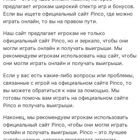
предлагает игрокам широкий спектр игр и бонусов.
Если вы ищете официальный сайт Pinco, где можно
играть онлайн, то вы на правом пути.
Наш сайт предлагает игрокам не только
официальный сайт Pinco, но и зеркало, чтобы они
могли играть онлайн и получать выигрыши. Мы
рекомендуем игрокам использовать наш сайт, чтобы
они могли играть онлайн и получать выигрыши.
Если у вас есть какие-либо вопросы или проблемы,
связанные с игрой на официальном сайте Pinco, то
вы можете обратиться к нам за помощью. Мы
готовы помочь вам играть на официальном сайте
Pinco и получать выигрыши.
Наконец, мы рекомендуем игрокам использовать
официальный сайт Pinco, чтобы они могли играть
онлайн и получать выигрыши. Pinco – это лучшее
онлайн-казино, которое предлагает игрокам