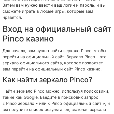
Затем вам нужно ввести ваш логин и пароль, и вы
сможете играть в любые игры, которые вам
нравятся.
Вход на официальный сайт
Pinco казино
Для начала, вам нужно найти зеркало Pinco, чтобы
перейти на официальный сайт. Зеркало Pinco – это
зеркало официального сайта, которое позволяет
вам перейти на официальный сайт Pinco казино.
Как найти зеркало Pinco?
Найти зеркало Pinco можно, используя поисковики,
такие как Google. Введите в поисковик запрос
« Pinco зеркало » или « Pinco официальный сайт », и
вы получите список результатов, включая зеркало