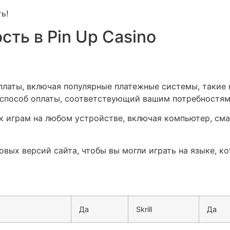
ь!
сть в Pin Up Casino
ты, включая популярные платежные системы, такие как V
 способ оплаты, соответствующий вашим потребностям
к играм на любом устройстве, включая компьютер, сма
вых версий сайта, чтобы вы могли играть на языке, ко
Да
Skrill
Да