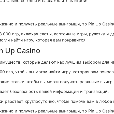
Up Casino сегодня и наслаждайтесь игрой!
казино и получать реальные выигрыши, то Pin Up Casin
 3 000 игр, включая слоты, карточные игры, рулетку и
огли найти игру, которая вам понравится.
n Up Casino
еимуществ, которые делают нас лучшим выбором для и
00 игр, чтобы вы могли найти игру, которая вам понрав
окие ставки, чтобы вы могли получать реальные выигр
ивает безопасность вашей информации и транзакций.
и работает круглосуточно, чтобы помочь вам в любое 
казино и получать реальные выигрыши, то Pin Up Casin