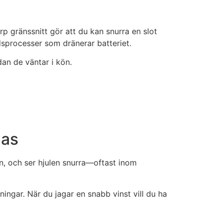
 gränssnitt gör att du kan snurra en slot
dsprocesser som dränerar batteriet.
dan de väntar i kön.
nas
in, och ser hjulen snurra—oftast inom
lningar. När du jagar en snabb vinst vill du ha