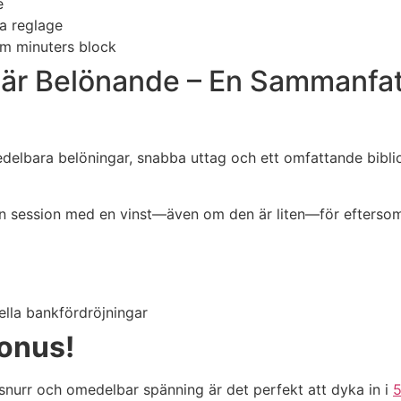
e
a reglage
em minuters block
 är Belönande – En Sammanfat
delbara belöningar, snabba uttag och ett omfattande bibli
ta en session med en vinst—även om den är liten—för efters
ella bankfördröjningar
onus!
urr och omedelbar spänning är det perfekt att dyka in i
5