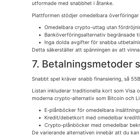
utformade med snabbhet i åtanke.
Plattformen stödjer omedelbara överföringar v
Omedelbara crypto-uttag utan fördröjni
Banköverföringsalternativ begränsade ti
Inga dolda avgifter för snabba utbetaln
Detta säkerställer att spänningen av att vinna
7. Betalningsmetoder 
Snabbt spel kräver snabb finansiering, så 55
Listan inkluderar traditionella kort som Vis
moderna crypto-alternativ som Bitcoin och Li
E‑plånböcker för omedelbara insättninga
Kredit/debetkort med omedelbar kreditl
Crypto‑plånböcker med omedelbar bekrä
De varierande alternativen innebär att du kan