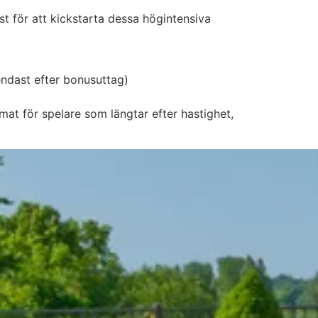
t för att kickstarta dessa högintensiva
endast efter bonusuttag)
at för spelare som längtar efter hastighet,