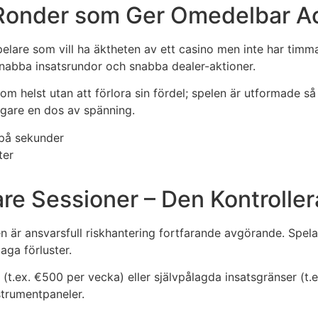
a Ronder som Ger Omedelbar A
elare som vill ha äktheten av ett casino men inte har timm
snabba insatsrundor och snabba dealer-aktioner.
om helst utan att förlora sin fördel; spelen är utformade så
ligare en dos av spänning.
på sekunder
ter
tare Sessioner – Den Kontroll
en är ansvarsfull riskhantering fortfarande avgörande. Spel
jaga förluster.
.ex. €500 per vecka) eller självpålagda insatsgränser (t.ex
nstrumentpaneler.