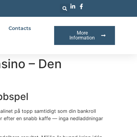
Contacts
More
Information
sino – Den
abbspel
nalinet på topp samtidigt som din bankroll
ler efter en snabb kaffe — inga nedladdningar