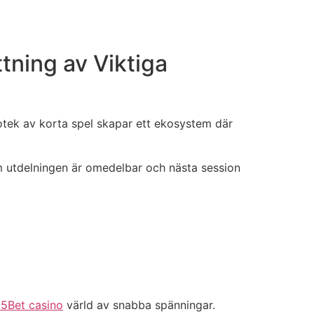
tning av Viktiga
otek av korta spel skapar ett ekosystem där
om utdelningen är omedelbar och nästa session
5Bet casino
värld av snabba spänningar.