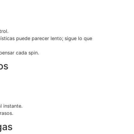
rol.
dísticas puede parecer lento; sigue lo que
pensar cada spin.
os
l instante.
rasos.
gas