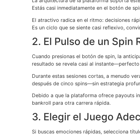
La arquitectura de la plataforma soporta este
Estás casi inmediatamente en el botón de spi
El atractivo radica en el ritmo: decisiones rá
Es un ciclo que se siente casi reflexivo, conv
2. El Pulso de un Spin
Cuando presionas el botón de spin, la anticip
resultado se revela casi al instante—perfecto
Durante estas sesiones cortas, a menudo verá
después de cinco spins—sin estrategia profun
Debido a que la plataforma ofrece payouts in
bankroll para otra carrera rápida.
3. Elegir el Juego Ad
Si buscas emociones rápidas, selecciona títu