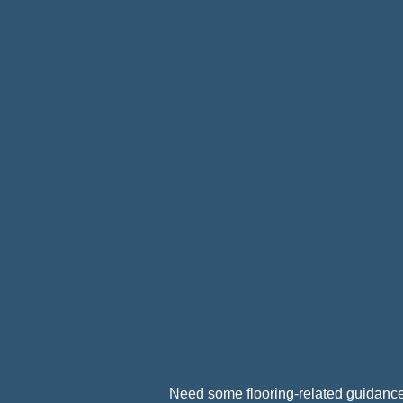
Need some flooring-related guidanc