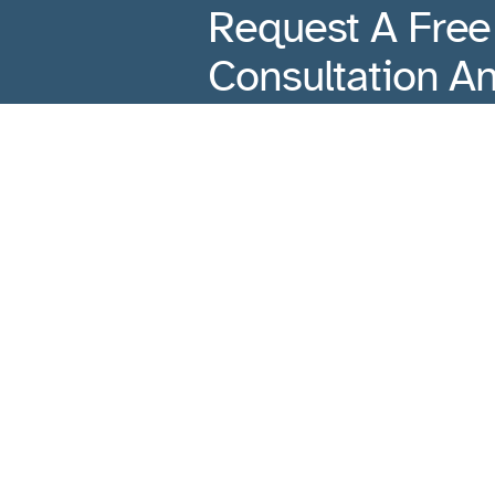
Request A Free
Consultation A
Price Estimate
Contact Us