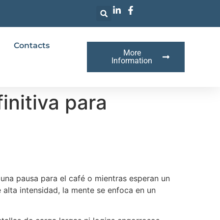
Contacts
More
Information
initiva para
 una pausa para el café o mientras esperan un
alta intensidad, la mente se enfoca en un