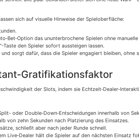
lassen sich auf visuelle Hinweise der Spieloberfläche:
kunden.
to‑Bet‑Option das ununterbrochene Spielen ohne manuelle
-Taste den Spieler sofort aussteigen lassen.
h und sorgt dafür, dass die Spieler engagiert bleiben, ohn
tant‑Gratifikationsfaktor
hwindigkeit der Slots, indem sie Echtzeit‑Dealer‑Interakt
 Split- oder Double‑Down‑Entscheidungen innerhalb von Se
alb von zehn Sekunden nach Platzierung des Einsatzes.
ätze, schließt aber nach jeder Runde schnell.
 Live‑Dealer hält die Spieler auf den nächsten Einsatz fok