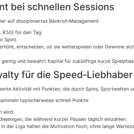
t bei schnellen Sessions
eler auf diszipliniertes Bankroll‑Management:
. €50) für den Tag.
ro Spin).
höht, entscheiden, ob sie weiterspielen oder Gewinne sich
gering und bewahrt Kapital für zukünftige kurze Spielphas
alty für die Speed‑Liebhaber
te Aktivität mit Punkten, die durch Spins, Sportwetten u
 sammeln typischerweise schnell Punkte:
n wird.
diejenigen, die während kurzer Pausen täglich einzahlen.
 in der Liga halten die Motivation hoch, ohne lange Warteze