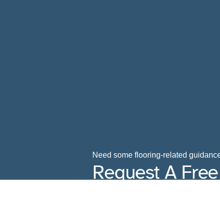
Need some flooring-related guidanc
Request A Free
Consultation A
Price Estimate