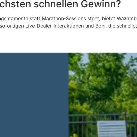
nächsten schnellen Gewinn?
ungsmomente statt Marathon‑Sessions steht, bietet Wazamb
 sofortigen Live‑Dealer‑Interaktionen und Boni, die schnelles