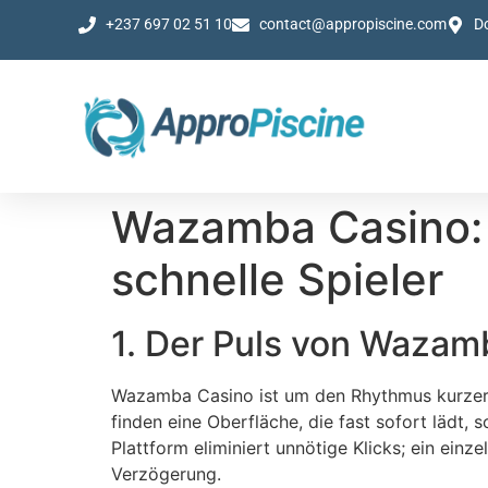
+237 697 02 51 10
contact@appropiscine.com
D
Wazamba Casino: Q
schnelle Spieler
1. Der Puls von Wazamb
Wazamba Casino ist um den Rhythmus kurzer, h
finden eine Oberfläche, die fast sofort lädt,
Plattform eliminiert unnötige Klicks; ein einz
Verzögerung.