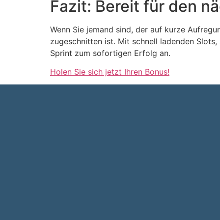
Fazit: Bereit für den 
Wenn Sie jemand sind, der auf kurze Aufreg
zugeschnitten ist. Mit schnell ladenden Slots,
Sprint zum sofortigen Erfolg an.
Holen Sie sich jetzt Ihren Bonus!