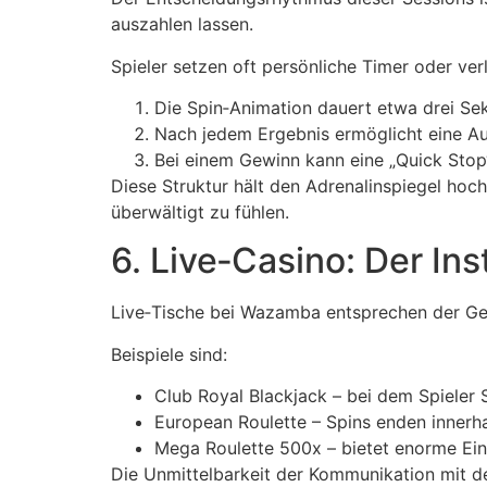
auszahlen lassen.
Spieler setzen oft persönliche Timer oder ver
Die Spin‑Animation dauert etwa drei Se
Nach jedem Ergebnis ermöglicht eine Au
Bei einem Gewinn kann eine „Quick Stop“
Diese Struktur hält den Adrenalinspiegel hoc
überwältigt zu fühlen.
6. Live‑Casino: Der Ins
Live‑Tische bei Wazamba entsprechen der Gesc
Beispiele sind:
Club Royal Blackjack – bei dem Spieler
European Roulette – Spins enden innerh
Mega Roulette 500x – bietet enorme Eins
Die Unmittelbarkeit der Kommunikation mit dem