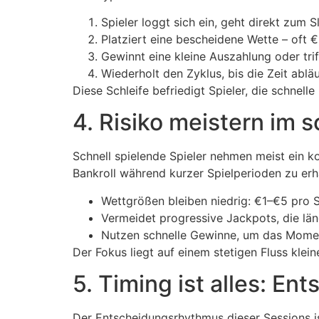
Spieler loggt sich ein, geht direkt zum S
Platziert eine bescheidene Wette – oft €
Gewinnt eine kleine Auszahlung oder trif
Wiederholt den Zyklus, bis die Zeit ablä
Diese Schleife befriedigt Spieler, die schnell
4. Risiko meistern im 
Schnell spielende Spieler nehmen meist ein k
Bankroll während kurzer Spielperioden zu erh
Wettgrößen bleiben niedrig: €1–€5 pro S
Vermeidet progressive Jackpots, die län
Nutzen schnelle Gewinne, um das Momen
Der Fokus liegt auf einem stetigen Fluss kle
5. Timing ist alles: E
Der Entscheidungsrhythmus dieser Sessions is