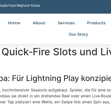
ouala Face Neptune Yassa
Home
About
Services
Products
Our Story
uick‑Fire Slots und Liv
a: Für Lightning Play konzipi
ochintensiver Sessions aufgebaut. Spieler, die für eine s
 sodass sie direkt in ein drehendes Reel oder einen Live‑Ro
elner Tap platziert eine Wette, ein Swipe löst einen Spin au