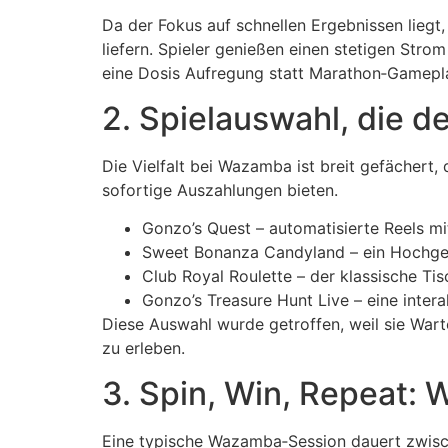
Da der Fokus auf schnellen Ergebnissen liegt
liefern. Spieler genießen einen stetigen Stro
eine Dosis Aufregung statt Marathon‑Gamepl
2. Spielauswahl, die de
Die Vielfalt bei Wazamba ist breit gefächert,
sofortige Auszahlungen bieten.
Gonzo’s Quest – automatisierte Reels mit
Sweet Bonanza Candyland – ein Hochges
Club Royal Roulette – der klassische Tis
Gonzo’s Treasure Hunt Live – eine intera
Diese Auswahl wurde getroffen, weil sie War
zu erleben.
3. Spin, Win, Repeat: 
Eine typische Wazamba‑Session dauert zwisc