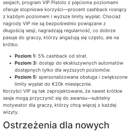
sesjach, program VIP Pistolo z pięcioma poziomami
oferuje stopniowe korzyści—procent cashback rosnący
z każdym poziomem i wyższe limity wypłat. Chociaż
nagrody VIP nie są bezpośrednio powiązane z
długością sesji, nagradzają regularność, co dobrze
pasuje do graczy, którzy angażują się często, ale na
krótko.
Poziom 1:
5% cashback od strat.
Poziom 3:
dostęp do ekskluzywnych automatów
dostępnych tylko dla wyższych poziomów.
Poziom 5:
spersonalizowana obsługa i zwiększone
limity wypłat do €20k miesięcznie.
Korzyści VIP są tak zaprojektowane, że nawet krótkie
sesje mogą przyczynić się do awansu—subtelny
motywator dla graczy, którzy chcą więcej z każdej
wizyty.
Ostrzeżenia dla nowych