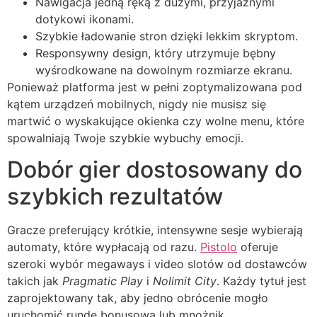
Nawigacja jedną ręką z dużymi, przyjaznymi
dotykowi ikonami.
Szybkie ładowanie stron dzięki lekkim skryptom.
Responsywny design, który utrzymuje bębny
wyśrodkowane na dowolnym rozmiarze ekranu.
Ponieważ platforma jest w pełni zoptymalizowana pod
kątem urządzeń mobilnych, nigdy nie musisz się
martwić o wyskakujące okienka czy wolne menu, które
spowalniają Twoje szybkie wybuchy emocji.
Dobór gier dostosowany do
szybkich rezultatów
Gracze preferujący krótkie, intensywne sesje wybierają
automaty, które wypłacają od razu.
Pistolo
oferuje
szeroki wybór megaways i video slotów od dostawców
takich jak
Pragmatic Play
i
Nolimit City
. Każdy tytuł jest
zaprojektowany tak, aby jedno obrócenie mogło
uruchomić rundę bonusową lub mnożnik.