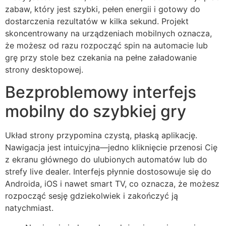
zabaw, który jest szybki, pełen energii i gotowy do
dostarczenia rezultatów w kilka sekund. Projekt
skoncentrowany na urządzeniach mobilnych oznacza,
że możesz od razu rozpocząć spin na automacie lub
grę przy stole bez czekania na pełne załadowanie
strony desktopowej.
Bezproblemowy interfejs
mobilny do szybkiej gry
Układ strony przypomina czystą, płaską aplikację.
Nawigacja jest intuicyjna—jedno kliknięcie przenosi Cię
z ekranu głównego do ulubionych automatów lub do
strefy live dealer. Interfejs płynnie dostosowuje się do
Androida, iOS i nawet smart TV, co oznacza, że możesz
rozpocząć sesję gdziekolwiek i zakończyć ją
natychmiast.