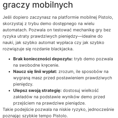
graczy mobilnych
Jeśli dopiero zaczynasz na platformie mobilnej Pistolo,
skorzystaj z trybu demo dostępnego na wielu
automatach. Pozwala on testować mechanikę gry bez
ryzyka utraty prawdziwych pieniędzy—idealne do
nauki, jak szybko automat wypłaca czy jak szybko
rozwiązuje się rozdanie blackjacka.
Brak konieczności depozytu:
tryb demo pozwala
na swobodne kręcenie.
Naucz się linii wypłat:
zrozum, ile sposobów na
wygraną masz przed postawieniem prawdziwych
pieniędzy.
Ulepsz swoją strategię:
dostosuj wielkość
zakładów na podstawie wyników demo przed
przejściem na prawdziwe pieniądze.
Takie podejście pozwala na niskie ryzyko, jednocześnie
poznając szybkie tempo Pistolo.