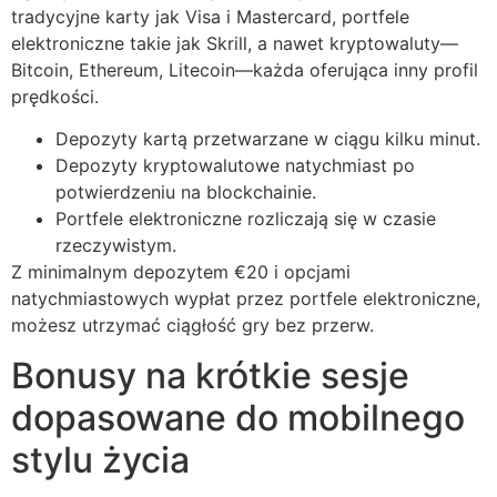
tradycyjne karty jak Visa i Mastercard, portfele
elektroniczne takie jak Skrill, a nawet kryptowaluty—
Bitcoin, Ethereum, Litecoin—każda oferująca inny profil
prędkości.
Depozyty kartą przetwarzane w ciągu kilku minut.
Depozyty kryptowalutowe natychmiast po
potwierdzeniu na blockchainie.
Portfele elektroniczne rozliczają się w czasie
rzeczywistym.
Z minimalnym depozytem €20 i opcjami
natychmiastowych wypłat przez portfele elektroniczne,
możesz utrzymać ciągłość gry bez przerw.
Bonusy na krótkie sesje
dopasowane do mobilnego
stylu życia