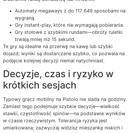
Automaty megaways z do 117 649 sposobami na
wygraną.
Gry instant-play, które nie wymagają pobierania.
Gry stołowe z szybkimi rundami—obroty ruletki
trwają mniej niż 15 sekund.
Te gry są idealne na przerwę na kawę lub szybki
dojazd; wyniki są dostarczane szybko, co pozwala na
podjęcie kolejnej decyzji niemal natychmiast.
Decyzje, czas i ryzyko w
krótkich sesjach
Typowy gracz mobilny na Pistolo nie siada na godziny.
Zamiast tego podejmuje szybkie decyzje—wielkość
stawki, częstotliwość spinów—na podstawie wyników
w czasie rzeczywistym. Tolerancja ryzyka jest
umiarkowana; zazwyczaj widzisz mieszankę niskich i