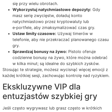
się przy wielu obrotach.
Wykorzystuj natychmiastowe depozyty:
Gdy
masz serię zwycięstw, doładuj konto
natychmiastowo przez kryptowaluty lub
e‑portfele, aby zmaksymalizować czas gry.
Ustaw limity czasowe:
Używaj timerów w
telefonie, aby nie przekraczać planowanego czasu
gry.
Sprawdzaj bonusy na żywo:
Pistolo oferuje
codzienne bonusy na żywo, które można odebrać
w kilka minut; są idealne do szybkich zysków.
Stosując te strategie, możesz wycisnąć więcej emocji z
każdej krótkiej sesji, zachowując kontrolę nad ryzykiem.
Ekskluzywne VIP dla
entuzjastów szybkiej gry
Jeśli często wygrywasz lub grasz często w krótkich