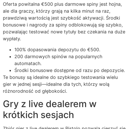
Oferta powitalna €500 plus darmowe spiny jest hojna,
ale dla graczy, którzy grają na kilka minut na raz,
prawdziwą wartością jest szybkość aktywacji. Środki
bonusowe i nagrody za spiny odblokowują się szybko,
pozwalając testować nowe tytuły bez czekania na duże
wypłaty.
100% dopasowania depozytu do €500.
200 darmowych spinów na popularnych
automatach.
Środki bonusowe dostępne od razu po depozycie.
Te bonusy są idealne do szybkiego testowania wielu
gier w jednej sesji—idealne dla tych, którzy wolą
różnorodność od głębokości.
Gry z live dealerem w
krótkich sesjach
Zbiór gier z live dealerem w Pistolo pozwala cieszyć się