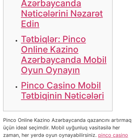
Azərbaycanda
Nəticələrini Nəzarət
Edin
Tətbiqlər: Pinco
Online Kazino
Azərbaycanda Mobil
Oyun Oynayın
Pinco Casino Mobil
Tətbiqinin Nəticələri
Pinco Online Kazino Azərbaycanda qazancını artırmaq
üçün ideal seçimdir. Mobil uyğunluq vasitəsilə her
zaman, her yerdə oyun oynayabilirsiniz.
pinco casino