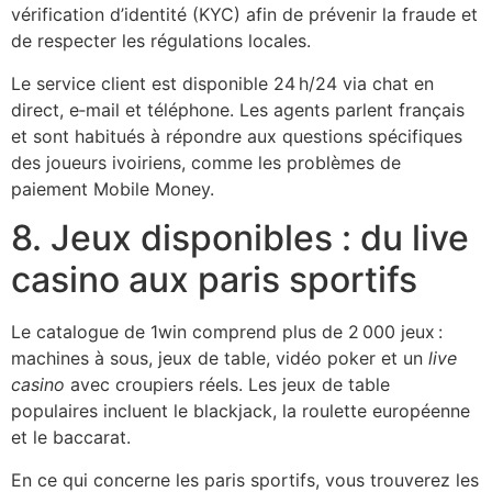
vérification d’identité (KYC) afin de prévenir la fraude et
de respecter les régulations locales.
Le service client est disponible 24 h/24 via chat en
direct, e‑mail et téléphone. Les agents parlent français
et sont habitués à répondre aux questions spécifiques
des joueurs ivoiriens, comme les problèmes de
paiement Mobile Money.
8. Jeux disponibles : du live
casino aux paris sportifs
Le catalogue de 1win comprend plus de 2 000 jeux :
machines à sous, jeux de table, vidéo poker et un
live
casino
avec croupiers réels. Les jeux de table
populaires incluent le blackjack, la roulette européenne
et le baccarat.
En ce qui concerne les paris sportifs, vous trouverez les