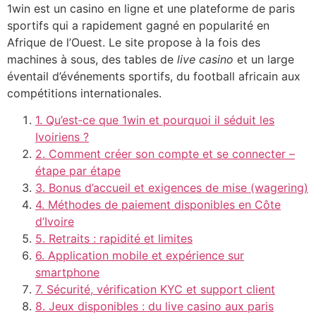
1win est un casino en ligne et une plateforme de paris
sportifs qui a rapidement gagné en popularité en
Afrique de l’Ouest. Le site propose à la fois des
machines à sous, des tables de
live casino
et un large
éventail d’événements sportifs, du football africain aux
compétitions internationales.
1. Qu’est‑ce que 1win et pourquoi il séduit les
Ivoiriens ?
2. Comment créer son compte et se connecter –
étape par étape
3. Bonus d’accueil et exigences de mise (wagering)
4. Méthodes de paiement disponibles en Côte
d’Ivoire
5. Retraits : rapidité et limites
6. Application mobile et expérience sur
smartphone
7. Sécurité, vérification KYC et support client
8. Jeux disponibles : du live casino aux paris