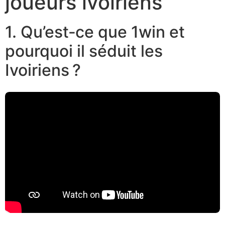
joueurs ivoiriens
1. Qu’est‑ce que 1win et
pourquoi il séduit les
Ivoiriens ?